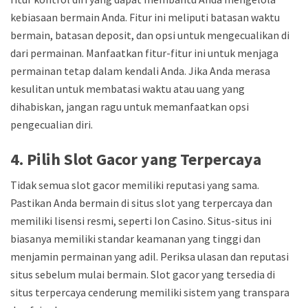
kebiasaan bermain Anda. Fitur ini meliputi batasan waktu
bermain, batasan deposit, dan opsi untuk mengecualikan diri
dari permainan. Manfaatkan fitur-fitur ini untuk menjaga
permainan tetap dalam kendali Anda. Jika Anda merasa
kesulitan untuk membatasi waktu atau uang yang
dihabiskan, jangan ragu untuk memanfaatkan opsi
pengecualian diri.
4. Pilih Slot Gacor yang Terpercaya
Tidak semua slot gacor memiliki reputasi yang sama.
Pastikan Anda bermain di situs slot yang terpercaya dan
memiliki lisensi resmi, seperti Ion Casino. Situs-situs ini
biasanya memiliki standar keamanan yang tinggi dan
menjamin permainan yang adil. Periksa ulasan dan reputasi
situs sebelum mulai bermain. Slot gacor yang tersedia di
situs terpercaya cenderung memiliki sistem yang transparan