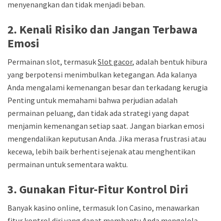
menyenangkan dan tidak menjadi beban.
2. Kenali Risiko dan Jangan Terbawa
Emosi
Permainan slot, termasuk
Slot gacor
, adalah bentuk hiburan
yang berpotensi menimbulkan ketegangan. Ada kalanya
Anda mengalami kemenangan besar dan terkadang kerugian.
Penting untuk memahami bahwa perjudian adalah
permainan peluang, dan tidak ada strategi yang dapat
menjamin kemenangan setiap saat. Jangan biarkan emosi
mengendalikan keputusan Anda. Jika merasa frustrasi atau
kecewa, lebih baik berhenti sejenak atau menghentikan
permainan untuk sementara waktu.
3. Gunakan Fitur-Fitur Kontrol Diri
Banyak kasino online, termasuk Ion Casino, menawarkan
fitur kontrol diri yang dapat membantu Anda mengelola