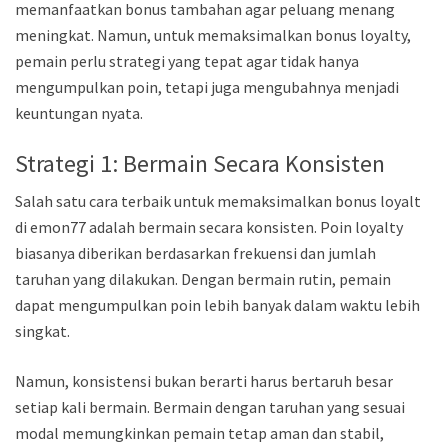
memanfaatkan bonus tambahan agar peluang menang
meningkat. Namun, untuk memaksimalkan bonus loyalty,
pemain perlu strategi yang tepat agar tidak hanya
mengumpulkan poin, tetapi juga mengubahnya menjadi
keuntungan nyata.
Strategi 1: Bermain Secara Konsisten
Salah satu cara terbaik untuk memaksimalkan bonus loyalty
di emon77 adalah bermain secara konsisten. Poin loyalty
biasanya diberikan berdasarkan frekuensi dan jumlah
taruhan yang dilakukan. Dengan bermain rutin, pemain
dapat mengumpulkan poin lebih banyak dalam waktu lebih
singkat.
Namun, konsistensi bukan berarti harus bertaruh besar
setiap kali bermain. Bermain dengan taruhan yang sesuai
modal memungkinkan pemain tetap aman dan stabil,