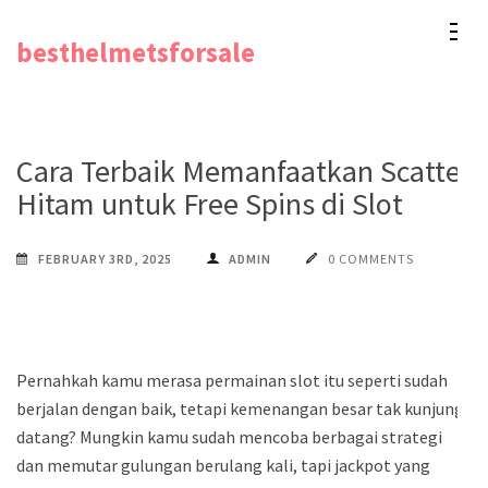
Skip
besthelmetsforsale
to
content
(Press
Enter)
Cara Terbaik Memanfaatkan Scatter
Hitam untuk Free Spins di Slot
FEBRUARY 3RD, 2025
ADMIN
0 COMMENTS
Pernahkah kamu merasa permainan slot itu seperti sudah
berjalan dengan baik, tetapi kemenangan besar tak kunjung
datang? Mungkin kamu sudah mencoba berbagai strategi
dan memutar gulungan berulang kali, tapi jackpot yang