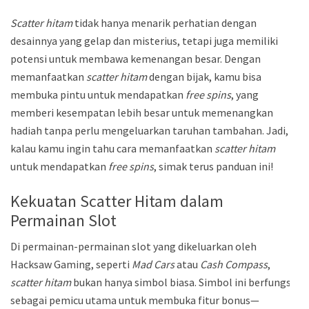
Scatter hitam
tidak hanya menarik perhatian dengan
desainnya yang gelap dan misterius, tetapi juga memiliki
potensi untuk membawa kemenangan besar. Dengan
memanfaatkan
scatter hitam
dengan bijak, kamu bisa
membuka pintu untuk mendapatkan
free spins
, yang
memberi kesempatan lebih besar untuk memenangkan
hadiah tanpa perlu mengeluarkan taruhan tambahan. Jadi,
kalau kamu ingin tahu cara memanfaatkan
scatter hitam
untuk mendapatkan
free spins
, simak terus panduan ini!
Kekuatan Scatter Hitam dalam
Permainan Slot
Di permainan-permainan slot yang dikeluarkan oleh
Hacksaw Gaming, seperti
Mad Cars
atau
Cash Compass
,
scatter hitam
bukan hanya simbol biasa. Simbol ini berfungsi
sebagai pemicu utama untuk membuka fitur bonus—