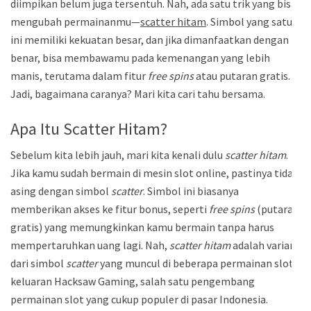
diimpikan belum juga tersentuh. Nah, ada satu trik yang bisa
mengubah permainanmu—
scatter hitam
. Simbol yang satu
ini memiliki kekuatan besar, dan jika dimanfaatkan dengan
benar, bisa membawamu pada kemenangan yang lebih
manis, terutama dalam fitur
free spins
atau putaran gratis.
Jadi, bagaimana caranya? Mari kita cari tahu bersama.
Apa Itu Scatter Hitam?
Sebelum kita lebih jauh, mari kita kenali dulu
scatter hitam
.
Jika kamu sudah bermain di mesin slot online, pastinya tidak
asing dengan simbol
scatter
. Simbol ini biasanya
memberikan akses ke fitur bonus, seperti
free spins
(putaran
gratis) yang memungkinkan kamu bermain tanpa harus
mempertaruhkan uang lagi. Nah,
scatter hitam
adalah varian
dari simbol
scatter
yang muncul di beberapa permainan slot
keluaran Hacksaw Gaming, salah satu pengembang
permainan slot yang cukup populer di pasar Indonesia.