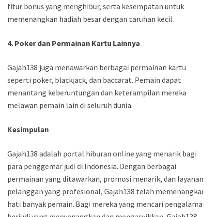
fitur bonus yang menghibur, serta kesempatan untuk
memenangkan hadiah besar dengan taruhan kecil.
4. Poker dan Permainan Kartu Lainnya
Gajah138 juga menawarkan berbagai permainan kartu
seperti poker, blackjack, dan baccarat. Pemain dapat
menantang keberuntungan dan keterampilan mereka
melawan pemain lain di seluruh dunia.
Kesimpulan
Gajah138 adalah portal hiburan online yang menarik bagi
para penggemar judi di Indonesia. Dengan berbagai
permainan yang ditawarkan, promosi menarik, dan layanan
pelanggan yang profesional, Gajah138 telah memenangkan
hati banyak pemain. Bagi mereka yang mencari pengalaman
berjudi yang menyenangkan dan mengasyikkan, Gajah138