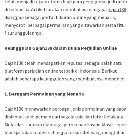
telah menjadi tujuan utama bagi para penggemar judi online
di Indonesia. Artikel ini akan membahas mengapa
gajah138
dianggap sebagai portal hiburan online yang menarik,
menyoroti berbagai permainan yang ditawarkan serta fitur-
fitur unggulannya.
Keunggulan Gajah138 dalam Dunia Perjudian Online
Gajah138 telah mendapatkan reputasi sebagai salah satu
platform perjudian online terbaik di Indonesia. Berikut
adalah beberapa keunggulan yang membuatnya menonjol:
1. Beragam Permainan yang Menarik
Gajah138 menawarkan berbagai jenis permainan yang dapat
dinikmati oleh pemain dari segala usia dan latar belakang.
Mulai dari taruhan olahraga, permainan kasino klasik seperti
blackjack dan roulette, hingga mesin slot yang menghibur,