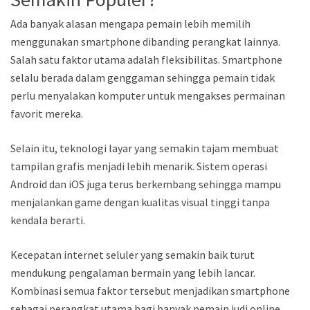
Ada banyak alasan mengapa pemain lebih memilih
menggunakan smartphone dibanding perangkat lainnya.
Salah satu faktor utama adalah fleksibilitas. Smartphone
selalu berada dalam genggaman sehingga pemain tidak
perlu menyalakan komputer untuk mengakses permainan
favorit mereka.
Selain itu, teknologi layar yang semakin tajam membuat
tampilan grafis menjadi lebih menarik. Sistem operasi
Android dan iOS juga terus berkembang sehingga mampu
menjalankan game dengan kualitas visual tinggi tanpa
kendala berarti.
Kecepatan internet seluler yang semakin baik turut
mendukung pengalaman bermain yang lebih lancar.
Kombinasi semua faktor tersebut menjadikan smartphone
sebagai perangkat utama bagi banyak pemain judi online