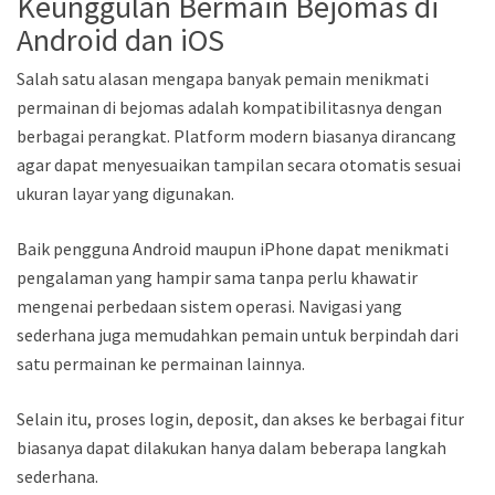
Keunggulan Bermain Bejomas di
Android dan iOS
Salah satu alasan mengapa banyak pemain menikmati
permainan di bejomas adalah kompatibilitasnya dengan
berbagai perangkat. Platform modern biasanya dirancang
agar dapat menyesuaikan tampilan secara otomatis sesuai
ukuran layar yang digunakan.
Baik pengguna Android maupun iPhone dapat menikmati
pengalaman yang hampir sama tanpa perlu khawatir
mengenai perbedaan sistem operasi. Navigasi yang
sederhana juga memudahkan pemain untuk berpindah dari
satu permainan ke permainan lainnya.
Selain itu, proses login, deposit, dan akses ke berbagai fitur
biasanya dapat dilakukan hanya dalam beberapa langkah
sederhana.