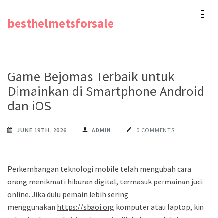
Skip
besthelmetsforsale
to
content
(Press
Enter)
Game Bejomas Terbaik untuk
Dimainkan di Smartphone Android
dan iOS
JUNE 19TH, 2026
ADMIN
0 COMMENTS
Perkembangan teknologi mobile telah mengubah cara
orang menikmati hiburan digital, termasuk permainan judi
online. Jika dulu pemain lebih sering
menggunakan
https://sbaoi.org
komputer atau laptop, kini