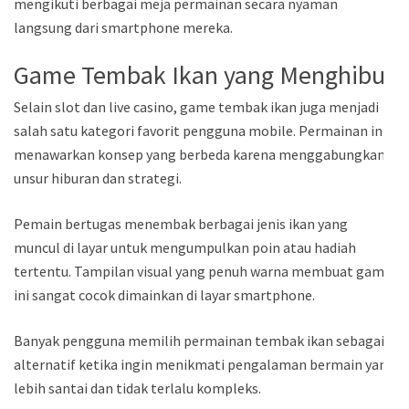
mengikuti berbagai meja permainan secara nyaman
langsung dari smartphone mereka.
Game Tembak Ikan yang Menghibur
Selain slot dan live casino, game tembak ikan juga menjadi
salah satu kategori favorit pengguna mobile. Permainan ini
menawarkan konsep yang berbeda karena menggabungkan
unsur hiburan dan strategi.
Pemain bertugas menembak berbagai jenis ikan yang
muncul di layar untuk mengumpulkan poin atau hadiah
tertentu. Tampilan visual yang penuh warna membuat game
ini sangat cocok dimainkan di layar smartphone.
Banyak pengguna memilih permainan tembak ikan sebagai
alternatif ketika ingin menikmati pengalaman bermain yang
lebih santai dan tidak terlalu kompleks.