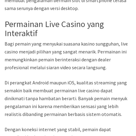
membuat pengalaman bermain slot di smartphone terasa
sama serunya dengan versi desktop.
Permainan Live Casino yang
Interaktif
Bagi pemain yang menyukai suasana kasino sungguhan, live
casino menjadi pilihan yang sangat menarik. Permainan ini
memungkinkan pemain berinteraksi dengan dealer
profesional melalui siaran video secara langsung.
Di perangkat Android maupun iOS, kualitas streaming yang
semakin baik membuat permainan live casino dapat
dinikmati tanpa hambatan berarti. Banyak pemain menyukai
pengalaman ini karena memberikan sensasi yang lebih
realistis dibanding permainan berbasis sistem otomatis.
Dengan koneksi internet yang stabil, pemain dapat