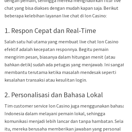
dengan pemain, sehingga mereka menghadirkan fitur live
chat yang bisa diakses dengan mudah kapan saja. Berikut
beberapa kelebihan layanan live chat di Ion Casino:
1. Respon Cepat dan Real-Time
Salah satu hal utama yang membuat live chat Ion Casino
efektif adalah kecepatan responnya. Begitu pemain
mengirim pesan, biasanya dalam hitungan menit (atau
bahkan detik) sudah ada petugas yang menjawab. Ini sangat
membantu terutama ketika masalah mendesak seperti
kesalahan transaksi atau kesulitan login.
2. Personalisasi dan Bahasa Lokal
Tim customer service Ion Casino juga menggunakan bahasa
Indonesia dalam melayani pemain lokal, sehingga
komunikasi menjadi lebih lancar dan tanpa hambatan. Selain
itu, mereka berusaha memberikan jawaban yang personal