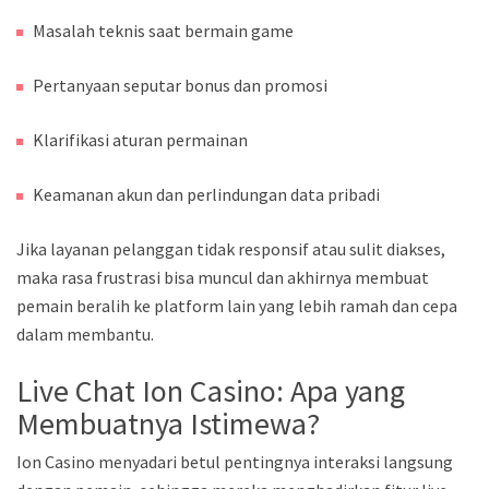
Masalah teknis saat bermain game
Pertanyaan seputar bonus dan promosi
Klarifikasi aturan permainan
Keamanan akun dan perlindungan data pribadi
Jika layanan pelanggan tidak responsif atau sulit diakses,
maka rasa frustrasi bisa muncul dan akhirnya membuat
pemain beralih ke platform lain yang lebih ramah dan cepat
dalam membantu.
Live Chat Ion Casino: Apa yang
Membuatnya Istimewa?
Ion Casino menyadari betul pentingnya interaksi langsung