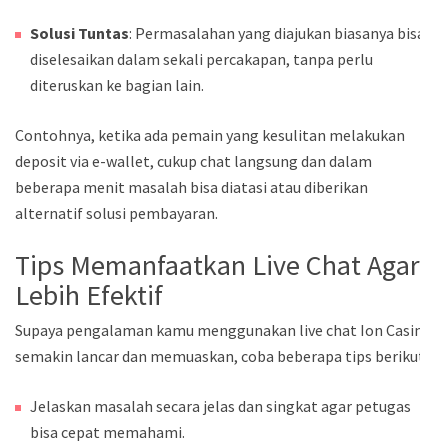
Solusi Tuntas
: Permasalahan yang diajukan biasanya bisa
diselesaikan dalam sekali percakapan, tanpa perlu
diteruskan ke bagian lain.
Contohnya, ketika ada pemain yang kesulitan melakukan
deposit via e-wallet, cukup chat langsung dan dalam
beberapa menit masalah bisa diatasi atau diberikan
alternatif solusi pembayaran.
Tips Memanfaatkan Live Chat Agar
Lebih Efektif
Supaya pengalaman kamu menggunakan live chat Ion Casino
semakin lancar dan memuaskan, coba beberapa tips berikut:
Jelaskan masalah secara jelas dan singkat agar petugas
bisa cepat memahami.