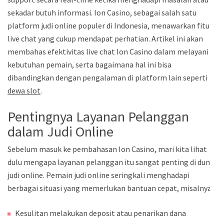
sekadar butuh informasi. Ion Casino, sebagai salah satu
platform judi online populer di Indonesia, menawarkan fitur
live chat yang cukup mendapat perhatian. Artikel ini akan
membahas efektivitas live chat Ion Casino dalam melayani
kebutuhan pemain, serta bagaimana hal ini bisa
dibandingkan dengan pengalaman di platform lain seperti
dewa slot
.
Pentingnya Layanan Pelanggan
dalam Judi Online
Sebelum masuk ke pembahasan Ion Casino, mari kita lihat
dulu mengapa layanan pelanggan itu sangat penting di dunia
judi online. Pemain judi online seringkali menghadapi
berbagai situasi yang memerlukan bantuan cepat, misalnya:
Kesulitan melakukan deposit atau penarikan dana