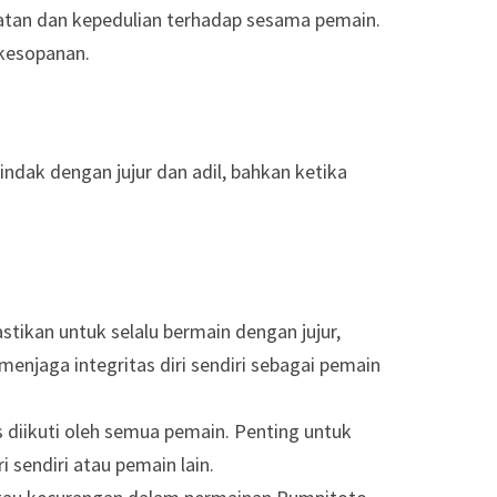
matan dan kepedulian terhadap sesama pemain.
kesopanan.
ndak dengan jujur ​​dan adil, bahkan ketika
Pastikan untuk selalu bermain dengan jujur,
enjaga integritas diri sendiri sebagai pemain
s diikuti oleh semua pemain. Penting untuk
sendiri atau pemain lain.