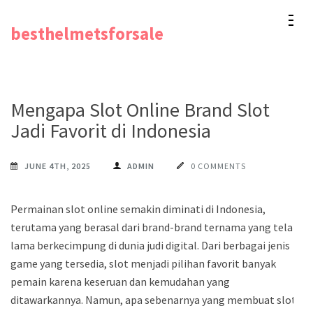
Skip
besthelmetsforsale
to
content
(Press
Enter)
Mengapa Slot Online Brand Slot
Jadi Favorit di Indonesia
JUNE 4TH, 2025
ADMIN
0 COMMENTS
Permainan slot online semakin diminati di Indonesia,
terutama yang berasal dari brand-brand ternama yang telah
lama berkecimpung di dunia judi digital. Dari berbagai jenis
game yang tersedia, slot menjadi pilihan favorit banyak
pemain karena keseruan dan kemudahan yang
ditawarkannya. Namun, apa sebenarnya yang membuat slot