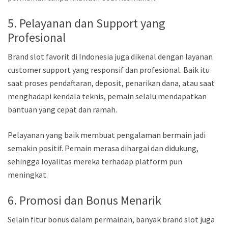
5. Pelayanan dan Support yang
Profesional
Brand slot favorit di Indonesia juga dikenal dengan layanan
customer support yang responsif dan profesional. Baik itu
saat proses pendaftaran, deposit, penarikan dana, atau saat
menghadapi kendala teknis, pemain selalu mendapatkan
bantuan yang cepat dan ramah.
Pelayanan yang baik membuat pengalaman bermain jadi
semakin positif. Pemain merasa dihargai dan didukung,
sehingga loyalitas mereka terhadap platform pun
meningkat.
6. Promosi dan Bonus Menarik
Selain fitur bonus dalam permainan, banyak brand slot juga