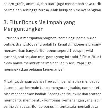
dalam grafis, animasi, dan suara juga menambah daya tarik
permainan sehingga terasa lebih hidup dan menyenangkan.
3. Fitur Bonus Melimpah yang
Menguntungkan
Fitur bonus merupakan magnet utama bagi pemain slot
online. Brand slot yang sudah terkenal di Indonesia biasanya
menawarkan banyak fitur bonus seperti free spin, wild
symbol, scatter, dan mini game yang interaktif. Fitur-fitur ini
tidak hanya membuat permainan lebih seru, tapi juga
meningkatkan peluang kemenangan.
Misalnya, dengan adanya free spin, pemain bisa mendapat
kesempatan bermain tanpa mengurangi saldo, namun tetap
bisa mendapatkan hadiah. Sedangkan fitur wild dan scatter
membantu membentuk kombinasi kemenangan yang lebih
sering dan besar. Bonus-bonus ini tentu saja menjadi daya