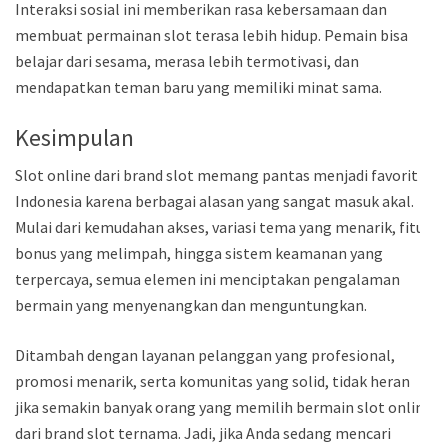
Interaksi sosial ini memberikan rasa kebersamaan dan
membuat permainan slot terasa lebih hidup. Pemain bisa
belajar dari sesama, merasa lebih termotivasi, dan
mendapatkan teman baru yang memiliki minat sama.
Kesimpulan
Slot online dari brand slot memang pantas menjadi favorit di
Indonesia karena berbagai alasan yang sangat masuk akal.
Mulai dari kemudahan akses, variasi tema yang menarik, fitur
bonus yang melimpah, hingga sistem keamanan yang
terpercaya, semua elemen ini menciptakan pengalaman
bermain yang menyenangkan dan menguntungkan.
Ditambah dengan layanan pelanggan yang profesional,
promosi menarik, serta komunitas yang solid, tidak heran
jika semakin banyak orang yang memilih bermain slot online
dari brand slot ternama. Jadi, jika Anda sedang mencari