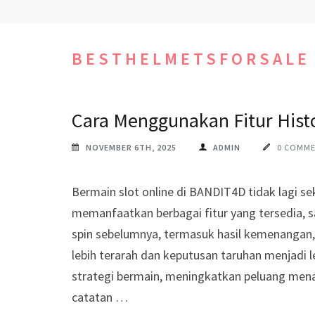
Skip
to
content
BESTHELMETSFORSALE
(Press
Enter)
Cara Menggunakan Fitur Hist
NOVEMBER 6TH, 2025
ADMIN
0 COMM
Bermain slot online di BANDIT4D tidak lagi 
memanfaatkan berbagai fitur yang tersedia, s
spin sebelumnya, termasuk hasil kemenangan, 
lebih terarah dan keputusan taruhan menjadi 
strategi bermain, meningkatkan peluang menan
catatan …