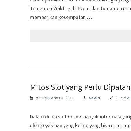
Turnamen Waktogel? Event dan turnamen menjad
memberikan kesempatan …
Mitos Slot yang Perlu Dipatah
OCTOBER 29TH, 2025
ADMIN
0 COMM
Dalam dunia slot online, banyak informasi yan
oleh keyakinan yang keliru, yang bisa memenga