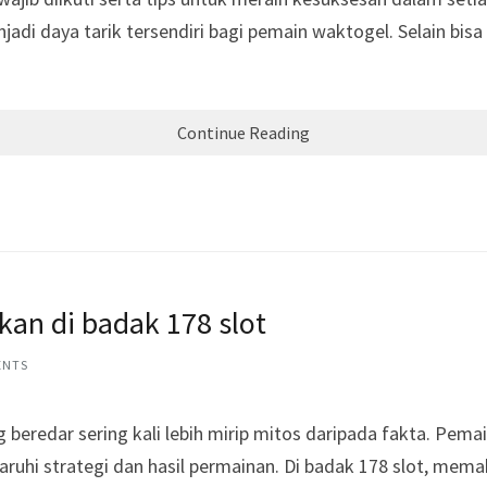
i daya tarik tersendiri bagi pemain waktogel. Selain bisa
Continue Reading
kan di badak 178 slot
ENTS
g beredar sering kali lebih mirip mitos daripada fakta. Pe
ruhi strategi dan hasil permainan. Di badak 178 slot, memah