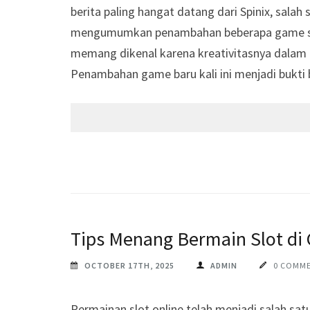
berita paling hangat datang dari Spinix, salah 
mengumumkan penambahan beberapa game slot 
memang dikenal karena kreativitasnya dalam m
Penambahan game baru kali ini menjadi buk
Tips Menang Bermain Slot di 
OCTOBER 17TH, 2025
ADMIN
0 COMM
Permainan slot online telah menjadi salah sa