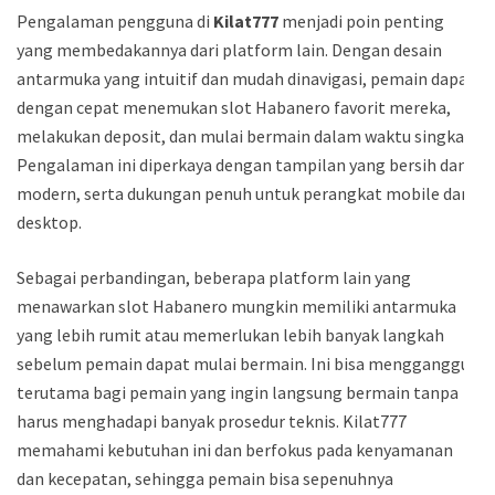
Pengalaman pengguna di
Kilat777
menjadi poin penting
yang membedakannya dari platform lain. Dengan desain
antarmuka yang intuitif dan mudah dinavigasi, pemain dapat
dengan cepat menemukan slot Habanero favorit mereka,
melakukan deposit, dan mulai bermain dalam waktu singkat.
Pengalaman ini diperkaya dengan tampilan yang bersih dan
modern, serta dukungan penuh untuk perangkat mobile dan
desktop.
Sebagai perbandingan, beberapa platform lain yang
menawarkan slot Habanero mungkin memiliki antarmuka
yang lebih rumit atau memerlukan lebih banyak langkah
sebelum pemain dapat mulai bermain. Ini bisa mengganggu
terutama bagi pemain yang ingin langsung bermain tanpa
harus menghadapi banyak prosedur teknis. Kilat777
memahami kebutuhan ini dan berfokus pada kenyamanan
dan kecepatan, sehingga pemain bisa sepenuhnya