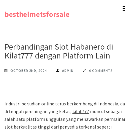
Skip
besthelmetsforsale
to
content
(Press
Enter)
Perbandingan Slot Habanero di
Kilat777 dengan Platform Lain
OCTOBER 2ND, 2024
ADMIN
0 COMMENTS
Industri perjudian online terus berkembang di Indonesia, dan
di tengah persaingan yang ketat,
kilat777
muncul sebagai
salah satu platform unggulan yang menawarkan permainan
slot berkualitas tinggi dari penyedia terkenal seperti