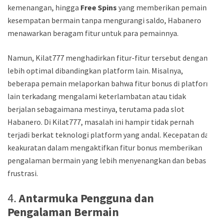
kemenangan, hingga
Free Spins
yang memberikan pemain
kesempatan bermain tanpa mengurangi saldo, Habanero
menawarkan beragam fitur untuk para pemainnya.
Namun, Kilat777 menghadirkan fitur-fitur tersebut dengan
lebih optimal dibandingkan platform lain. Misalnya,
beberapa pemain melaporkan bahwa fitur bonus di platform
lain terkadang mengalami keterlambatan atau tidak
berjalan sebagaimana mestinya, terutama pada slot
Habanero. Di Kilat777, masalah ini hampir tidak pernah
terjadi berkat teknologi platform yang andal. Kecepatan dan
keakuratan dalam mengaktifkan fitur bonus memberikan
pengalaman bermain yang lebih menyenangkan dan bebas
frustrasi.
4.
Antarmuka Pengguna dan
Pengalaman Bermain