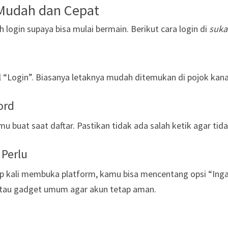
Mudah dan Cepat
h login supaya bisa mulai bermain. Berikut cara login di
suka
 “Login”. Biasanya letaknya mudah ditemukan di pojok kana
ord
 buat saat daftar. Pastikan tidak ada salah ketik agar tid
 Perlu
ap kali membuka platform, kamu bisa mencentang opsi “Inga
r atau gadget umum agar akun tetap aman.