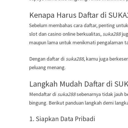
Kenapa Harus Daftar di SUKA
Sebelum membahas cara daftar, penting untuk
slot dan casino online berkualitas,
suka288
jug
maupun lama untuk menikmati pengalaman tar
Dengan daftar di
suka288
, kamu juga berkes
peluang menang.
Langkah Mudah Daftar di SU
Mendaftar di
suka288
sebenarnya tidak jauh b
bingung. Berikut panduan langkah demi langk
1. Siapkan Data Pribadi