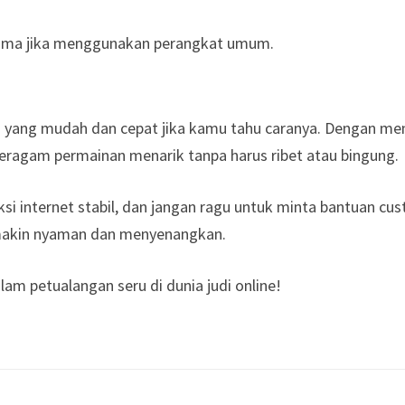
rutama jika menggunakan perangkat umum.
 yang mudah dan cepat jika kamu tahu caranya. Dengan men
eragam permainan menarik tanpa harus ribet atau bingung.
ksi internet stabil, dan jangan ragu untuk minta bantuan c
makin nyaman dan menyenangkan.
m petualangan seru di dunia judi online!