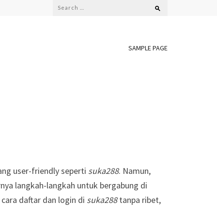
Search
for:
SAMPLE PAGE
ang user-friendly seperti
suka288
. Namun,
arnya langkah-langkah untuk bergabung di
cara daftar dan login di
suka288
tanpa ribet,