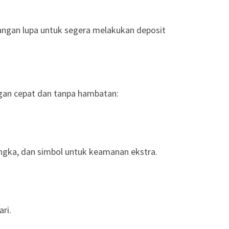
angan lupa untuk segera melakukan deposit
gan cepat dan tanpa hambatan:
 angka, dan simbol untuk keamanan ekstra.
ri.