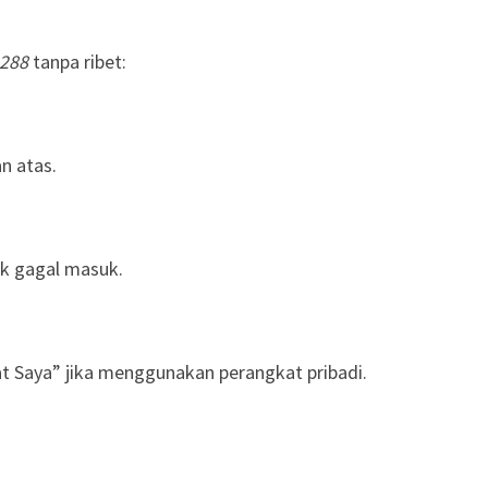
288
tanpa ribet:
n atas.
ak gagal masuk.
t Saya” jika menggunakan perangkat pribadi.