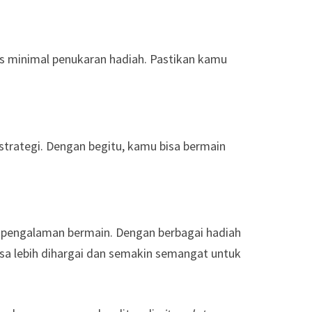
tas minimal penukaran hadiah. Pastikan kamu
rategi. Dengan begitu, kamu bisa bermain
pengalaman bermain. Dengan berbagai hadiah
rasa lebih dihargai dan semakin semangat untuk