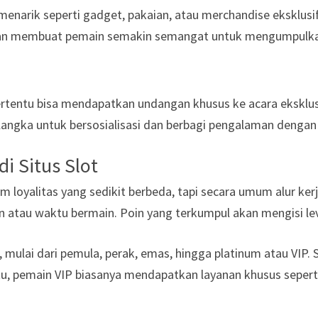
menarik seperti gadget, pakaian, atau merchandise eksklus
iri dan membuat pemain semakin semangat untuk mengumpulka
ertentu bisa mendapatkan undangan khusus ke acara eksklusi
langka untuk bersosialisasi dan berbagi pengalaman denga
i Situs Slot
m loyalitas yang sedikit berbeda, tapi secara umum alur ke
atau waktu bermain. Poin yang terkumpul akan mengisi leve
, mulai dari pemula, perak, emas, hingga platinum atau VIP.
itu, pemain VIP biasanya mendapatkan layanan khusus seperti