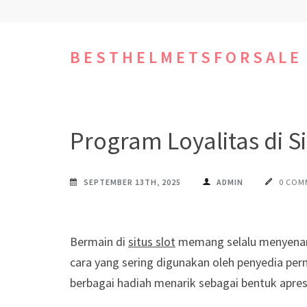
Skip
to
content
BESTHELMETSFORSALE
(Press
Enter)
Program Loyalitas di S
SEPTEMBER 13TH, 2025
ADMIN
0 COM
Bermain di
situs slot
memang selalu menyenangk
cara yang sering digunakan oleh penyedia per
berbagai hadiah menarik sebagai bentuk apresi