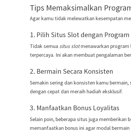
Tips Memaksimalkan Program L
Agar kamu tidak melewatkan kesempatan menda
1. Pilih Situs Slot dengan Program
Tidak semua
situs slot
menawarkan program loy
terpercaya. Ini akan membuat pengalaman be
2. Bermain Secara Konsisten
Semakin sering dan konsisten kamu bermain, s
dengan cepat dan meraih hadiah eksklusif.
3. Manfaatkan Bonus Loyalitas
Selain poin, beberapa situs juga memberikan 
memanfaatkan bonus ini agar modal bermain 