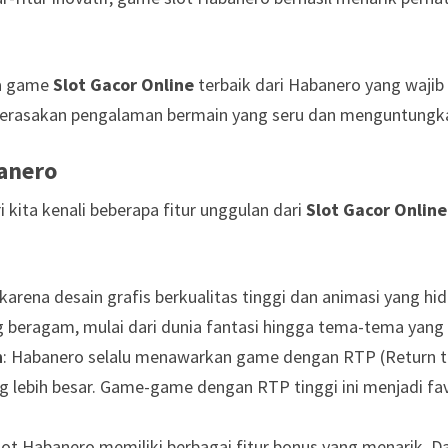
pa game
Slot Gacor Online
terbaik dari Habanero yang wajib
n merasakan pengalaman bermain yang seru dan menguntungk
anero
ita kenali beberapa fitur unggulan dari
Slot Gacor Online
karena desain grafis berkualitas tinggi dan animasi yang hi
eragam, mulai dari dunia fantasi hingga tema-tema yang le
n
: Habanero selalu menawarkan game dengan RTP (Return to P
g lebih besar. Game-game dengan RTP tinggi ini menjadi fav
lot Habanero memiliki berbagai fitur bonus yang menarik. Da