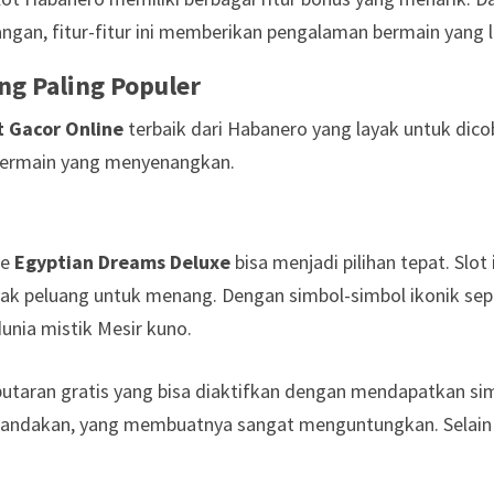
gan, fitur-fitur ini memberikan pengalaman bermain yang 
ng Paling Populer
t Gacor Online
terbaik dari Habanero yang layak untuk dico
bermain yang menyenangkan.
me
Egyptian Dreams Deluxe
bisa menjadi pilihan tepat. Slo
yak peluang untuk menang. Dengan simbol-simbol ikonik sep
nia mistik Mesir kuno.
putaran gratis yang bisa diaktifkan dengan mendapatkan si
gandakan, yang membuatnya sangat menguntungkan. Selain i