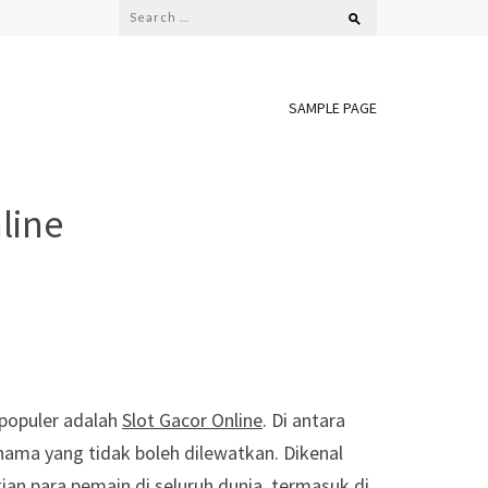
Search
for:
SAMPLE PAGE
line
 populer adalah
Slot Gacor Online
. Di antara
ama yang tidak boleh dilewatkan. Dikenal
ian para pemain di seluruh dunia, termasuk di