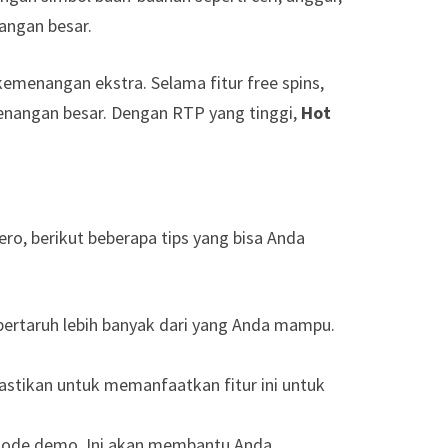
angan besar.
kemenangan ekstra. Selama fitur free spins,
nangan besar. Dengan RTP yang tinggi,
Hot
ro, berikut beberapa tips yang bisa Anda
bertaruh lebih banyak dari yang Anda mampu.
astikan untuk memanfaatkan fitur ini untuk
 mode demo. Ini akan membantu Anda