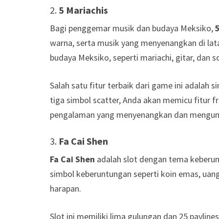
2.
5 Mariachis
Bagi penggemar musik dan budaya Meksiko,
warna, serta musik yang menyenangkan di lata
budaya Meksiko, seperti mariachi, gitar, dan 
Salah satu fitur terbaik dari game ini adalah
tiga simbol scatter, Anda akan memicu fitur 
pengalaman yang menyenangkan dan mengunt
3.
Fa Cai Shen
Fa Cai Shen
adalah slot dengan tema keberun
simbol keberuntungan seperti koin emas, ua
harapan.
Slot ini memiliki lima gulungan dan 25 payline