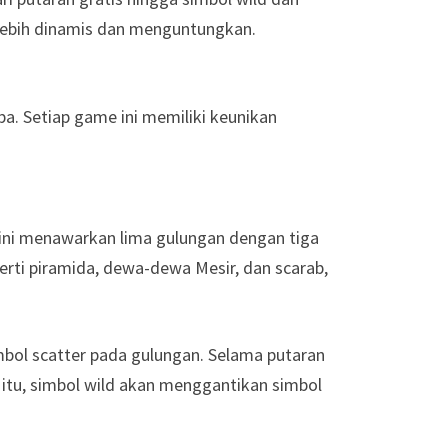
lebih dinamis dan menguntungkan.
ba. Setiap game ini memiliki keunikan
t ini menawarkan lima gulungan dengan tiga
erti piramida, dewa-dewa Mesir, dan scarab,
mbol scatter pada gulungan. Selama putaran
tu, simbol wild akan menggantikan simbol