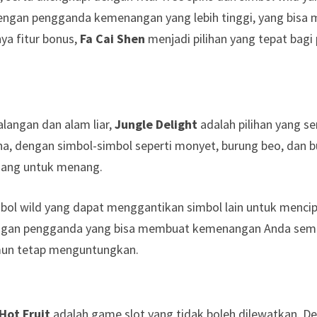
dengan pengganda kemenangan yang lebih tinggi, yang bisa
ya fitur bonus,
Fa Cai Shen
menjadi pilihan yang tepat bagi
langan dan alam liar,
Jungle Delight
adalah pilihan yang 
na, dengan simbol-simbol seperti monyet, burung beo, dan 
luang untuk menang.
bol wild yang dapat menggantikan simbol lain untuk mencip
dengan pengganda yang bisa membuat kemenangan Anda semak
mun tetap menguntungkan.
Hot Fruit
adalah game slot yang tidak boleh dilewatkan. De