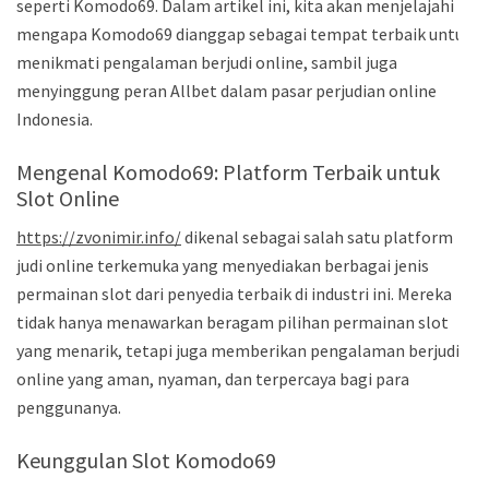
seperti Komodo69. Dalam artikel ini, kita akan menjelajahi
mengapa Komodo69 dianggap sebagai tempat terbaik untuk
menikmati pengalaman berjudi online, sambil juga
menyinggung peran Allbet dalam pasar perjudian online
Indonesia.
Mengenal Komodo69: Platform Terbaik untuk
Slot Online
https://zvonimir.info/
dikenal sebagai salah satu platform
judi online terkemuka yang menyediakan berbagai jenis
permainan slot dari penyedia terbaik di industri ini. Mereka
tidak hanya menawarkan beragam pilihan permainan slot
yang menarik, tetapi juga memberikan pengalaman berjudi
online yang aman, nyaman, dan terpercaya bagi para
penggunanya.
Keunggulan Slot Komodo69