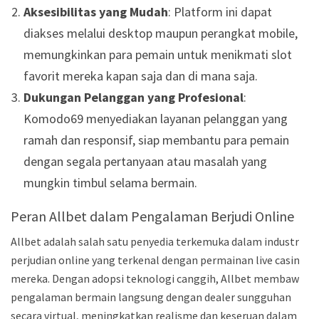
Aksesibilitas yang Mudah
: Platform ini dapat
diakses melalui desktop maupun perangkat mobile,
memungkinkan para pemain untuk menikmati slot
favorit mereka kapan saja dan di mana saja.
Dukungan Pelanggan yang Profesional
:
Komodo69 menyediakan layanan pelanggan yang
ramah dan responsif, siap membantu para pemain
dengan segala pertanyaan atau masalah yang
mungkin timbul selama bermain.
Peran Allbet dalam Pengalaman Berjudi Online
Allbet adalah salah satu penyedia terkemuka dalam industri
perjudian online yang terkenal dengan permainan live casino
mereka. Dengan adopsi teknologi canggih, Allbet membawa
pengalaman bermain langsung dengan dealer sungguhan
secara virtual, meningkatkan realisme dan keseruan dalam