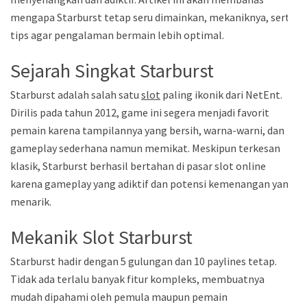
mengapa Starburst tetap seru dimainkan, mekaniknya, serta
tips agar pengalaman bermain lebih optimal.
Sejarah Singkat Starburst
Starburst adalah salah satu
slot
paling ikonik dari NetEnt.
Dirilis pada tahun 2012, game ini segera menjadi favorit
pemain karena tampilannya yang bersih, warna-warni, dan
gameplay sederhana namun memikat. Meskipun terkesan
klasik, Starburst berhasil bertahan di pasar slot online
karena gameplay yang adiktif dan potensi kemenangan yang
menarik.
Mekanik Slot Starburst
Starburst hadir dengan 5 gulungan dan 10 paylines tetap.
Tidak ada terlalu banyak fitur kompleks, membuatnya
mudah dipahami oleh pemula maupun pemain