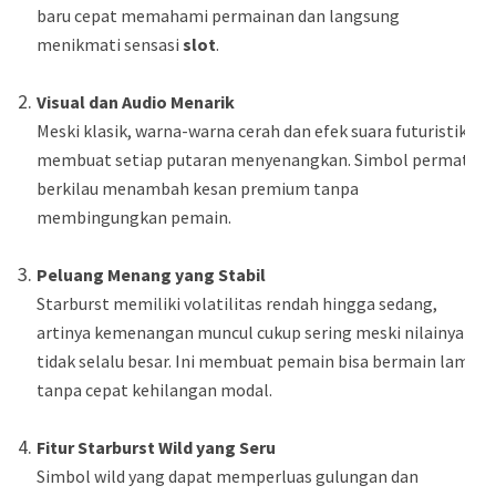
baru cepat memahami permainan dan langsung
menikmati sensasi
slot
.
Visual dan Audio Menarik
Meski klasik, warna-warna cerah dan efek suara futuristik
membuat setiap putaran menyenangkan. Simbol permata
berkilau menambah kesan premium tanpa
membingungkan pemain.
Peluang Menang yang Stabil
Starburst memiliki volatilitas rendah hingga sedang,
artinya kemenangan muncul cukup sering meski nilainya
tidak selalu besar. Ini membuat pemain bisa bermain lama
tanpa cepat kehilangan modal.
Fitur Starburst Wild yang Seru
Simbol wild yang dapat memperluas gulungan dan