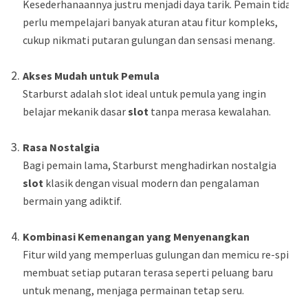
Kesederhanaannya justru menjadi daya tarik. Pemain tidak
perlu mempelajari banyak aturan atau fitur kompleks,
cukup nikmati putaran gulungan dan sensasi menang.
Akses Mudah untuk Pemula
Starburst adalah slot ideal untuk pemula yang ingin
belajar mekanik dasar
slot
tanpa merasa kewalahan.
Rasa Nostalgia
Bagi pemain lama, Starburst menghadirkan nostalgia
slot
klasik dengan visual modern dan pengalaman
bermain yang adiktif.
Kombinasi Kemenangan yang Menyenangkan
Fitur wild yang memperluas gulungan dan memicu re-spin
membuat setiap putaran terasa seperti peluang baru
untuk menang, menjaga permainan tetap seru.