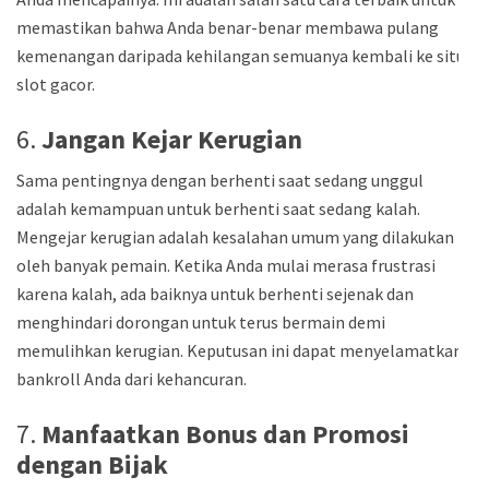
memastikan bahwa Anda benar-benar membawa pulang
kemenangan daripada kehilangan semuanya kembali ke situs
slot gacor.
6.
Jangan Kejar Kerugian
Sama pentingnya dengan berhenti saat sedang unggul
adalah kemampuan untuk berhenti saat sedang kalah.
Mengejar kerugian adalah kesalahan umum yang dilakukan
oleh banyak pemain. Ketika Anda mulai merasa frustrasi
karena kalah, ada baiknya untuk berhenti sejenak dan
menghindari dorongan untuk terus bermain demi
memulihkan kerugian. Keputusan ini dapat menyelamatkan
bankroll Anda dari kehancuran.
7.
Manfaatkan Bonus dan Promosi
dengan Bijak