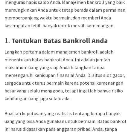
menguras habis saldo Anda. Manajemen bankroll yang baik
memungkinkan Anda untuk tetap berada dalam permainan,
memperpanjang waktu bermain, dan memberi Anda
kesempatan lebih banyak untuk meraih kemenangan.
1.
Tentukan Batas Bankroll Anda
Langkah pertama dalam manajemen bankroll adalah
menentukan batas bankroll Anda. Ini adalah jumlah
maksimum uang yang siap Anda hilangkan tanpa
memengaruhi kehidupan finansial Anda. Di situs slot gacor,
tergoda untuk terus bermain karena potensi kemenangan
besar yang selalu menggoda, tetapi ingatlah bahwa risiko
kehilangan uang juga selalu ada.
Buatlah keputusan yang realistis tentang berapa banyak
uang yang bisa Anda gunakan untuk bermain. Batas bankroll
ini harus didasarkan pada anggaran pribadi Anda, tanpa