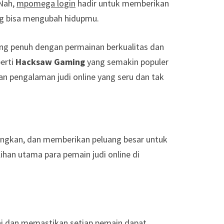
 Nah,
mpomega login
hadir untuk memberikan
ng bisa mengubah hidupmu.
ang penuh dengan permainan berkualitas dan
perti
Hacksaw Gaming
yang semakin populer
n pengalaman judi online yang seru dan tak
angkan, dan memberikan peluang besar untuk
ihan utama para pemain judi online di
i dan memastikan setiap pemain dapat