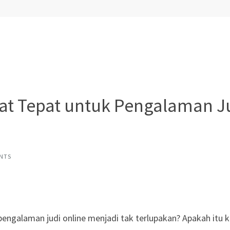
t Tepat untuk Pengalaman Ju
NTS
engalaman judi online menjadi tak terlupakan? Apakah itu