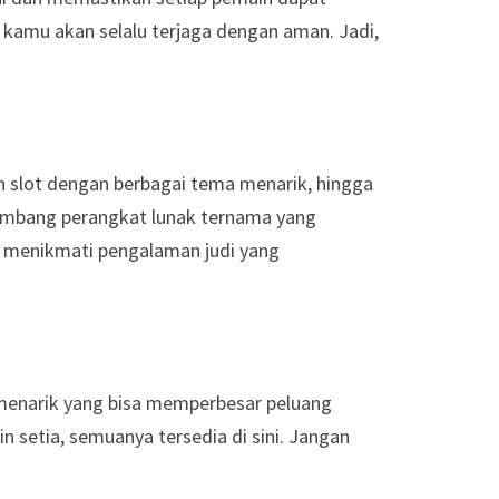
i kamu akan selalu terjaga dengan aman. Jadi,
.
n slot dengan berbagai tema menarik, hingga
ngembang perangkat lunak ternama yang
n menikmati pengalaman judi yang
enarik yang bisa memperbesar peluang
setia, semuanya tersedia di sini. Jangan