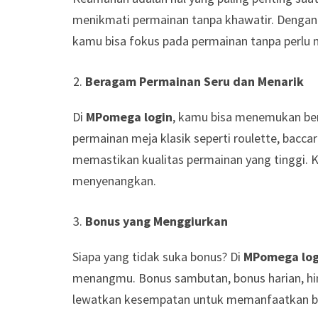
menikmati permainan tanpa khawatir. Dengan te
kamu bisa fokus pada permainan tanpa perlu m
Beragam Permainan Seru dan Menarik
Di
MPomega login
, kamu bisa menemukan ber
permainan meja klasik seperti roulette, bacc
memastikan kualitas permainan yang tinggi. 
menyenangkan.
Bonus yang Menggiurkan
Siapa yang tidak suka bonus? Di
MPomega log
menangmu. Bonus sambutan, bonus harian, hin
lewatkan kesempatan untuk memanfaatkan bo