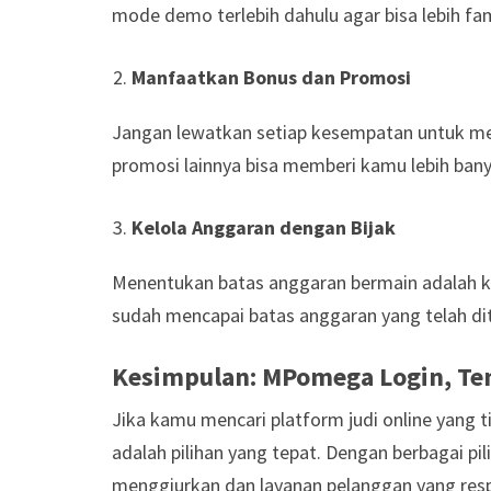
mode demo terlebih dahulu agar bisa lebih f
Manfaatkan Bonus dan Promosi
Jangan lewatkan setiap kesempatan untuk m
promosi lainnya bisa memberi kamu lebih ban
Kelola Anggaran dengan Bijak
Menentukan batas anggaran bermain adalah k
sudah mencapai batas anggaran yang telah dit
Kesimpulan: MPomega Login, Te
Jika kamu mencari platform judi online yang
adalah pilihan yang tepat. Dengan berbagai pi
menggiurkan dan layanan pelanggan yang resp