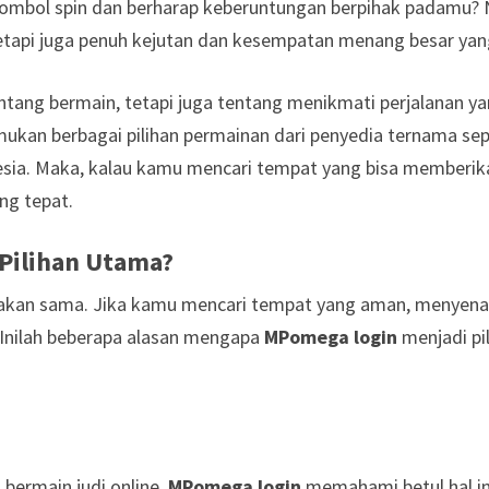
tombol spin dan berharap keberuntungan berpihak padamu?
 tetapi juga penuh kejutan dan kesempatan menang besar ya
tang bermain, tetapi juga tentang menikmati perjalanan y
emukan berbagai pilihan permainan dari penyedia ternama se
esia. Maka, kalau kamu mencari tempat yang bisa memberika
ng tepat.
Pilihan Utama?
iptakan sama. Jika kamu mencari tempat yang aman, menyen
Inilah beberapa alasan mengapa
MPomega login
menjadi pil
 bermain judi online.
MPomega login
memahami betul hal in