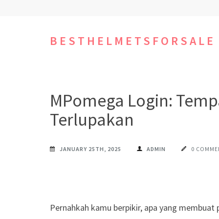
Skip
to
content
BESTHELMETSFORSALE
(Press
Enter)
MPomega Login: Tempa
Terlupakan
JANUARY 25TH, 2025
ADMIN
0 COMME
Pernahkah kamu berpikir, apa yang membuat p