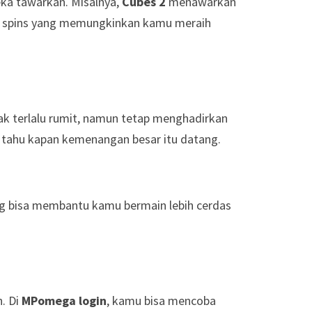
ka tawarkan. Misalnya,
Cubes 2
menawarkan
e spins yang memungkinkan kamu meraih
k terlalu rumit, namun tetap menghadirkan
 tahu kapan kemenangan besar itu datang.
ng bisa membantu kamu bermain lebih cerdas
. Di
MPomega login
, kamu bisa mencoba