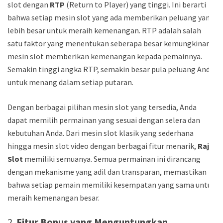
slot dengan
RTP
(Return to Player) yang tinggi. Ini berarti
bahwa setiap mesin slot yang ada memberikan peluang yang
lebih besar untuk meraih kemenangan. RTP adalah salah
satu faktor yang menentukan seberapa besar kemungkinan
mesin slot memberikan kemenangan kepada pemainnya.
Semakin tinggi angka RTP, semakin besar pula peluang Anda
untuk menang dalam setiap putaran.
Dengan berbagai pilihan mesin slot yang tersedia, Anda
dapat memilih permainan yang sesuai dengan selera dan
kebutuhan Anda. Dari mesin slot klasik yang sederhana
hingga mesin slot video dengan berbagai fitur menarik,
Raja
Slot
memiliki semuanya. Semua permainan ini dirancang
dengan mekanisme yang adil dan transparan, memastikan
bahwa setiap pemain memiliki kesempatan yang sama untuk
meraih kemenangan besar.
2.
Fitur Bonus yang Menguntungkan