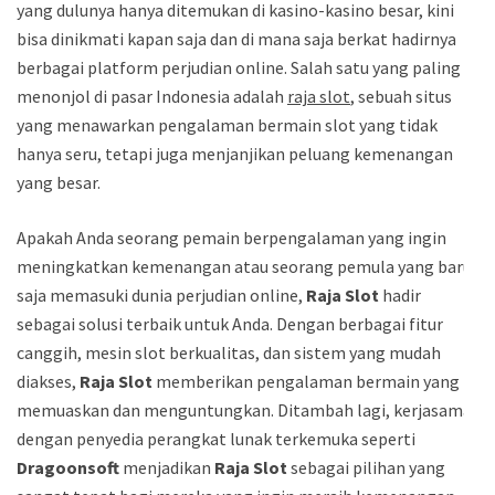
yang dulunya hanya ditemukan di kasino-kasino besar, kini
bisa dinikmati kapan saja dan di mana saja berkat hadirnya
berbagai platform perjudian online. Salah satu yang paling
menonjol di pasar Indonesia adalah
raja slot
, sebuah situs
yang menawarkan pengalaman bermain slot yang tidak
hanya seru, tetapi juga menjanjikan peluang kemenangan
yang besar.
Apakah Anda seorang pemain berpengalaman yang ingin
meningkatkan kemenangan atau seorang pemula yang baru
saja memasuki dunia perjudian online,
Raja Slot
hadir
sebagai solusi terbaik untuk Anda. Dengan berbagai fitur
canggih, mesin slot berkualitas, dan sistem yang mudah
diakses,
Raja Slot
memberikan pengalaman bermain yang
memuaskan dan menguntungkan. Ditambah lagi, kerjasama
dengan penyedia perangkat lunak terkemuka seperti
Dragoonsoft
menjadikan
Raja Slot
sebagai pilihan yang