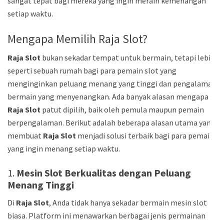
sangat tepat bagi mereka yang ingin meraih kemenangan
setiap waktu.
Mengapa Memilih Raja Slot?
Raja Slot
bukan sekadar tempat untuk bermain, tetapi lebih
seperti sebuah rumah bagi para pemain slot yang
menginginkan peluang menang yang tinggi dan pengalaman
bermain yang menyenangkan. Ada banyak alasan mengapa
Raja Slot
patut dipilih, baik oleh pemula maupun pemain
berpengalaman. Berikut adalah beberapa alasan utama yang
membuat
Raja Slot
menjadi solusi terbaik bagi para pemain
yang ingin menang setiap waktu.
1.
Mesin Slot Berkualitas dengan Peluang
Menang Tinggi
Di
Raja Slot
, Anda tidak hanya sekadar bermain mesin slot
biasa. Platform ini menawarkan berbagai jenis permainan