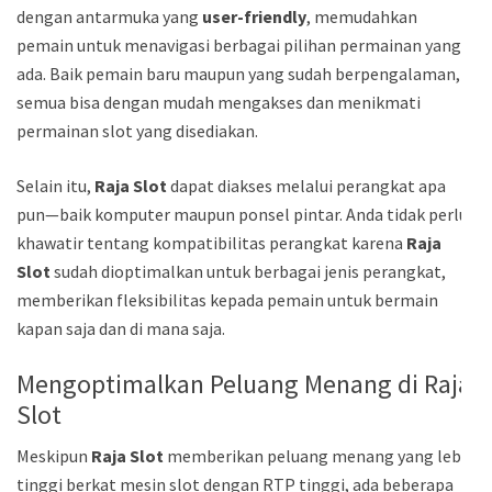
dengan antarmuka yang
user-friendly
, memudahkan
pemain untuk menavigasi berbagai pilihan permainan yang
ada. Baik pemain baru maupun yang sudah berpengalaman,
semua bisa dengan mudah mengakses dan menikmati
permainan slot yang disediakan.
Selain itu,
Raja Slot
dapat diakses melalui perangkat apa
pun—baik komputer maupun ponsel pintar. Anda tidak perlu
khawatir tentang kompatibilitas perangkat karena
Raja
Slot
sudah dioptimalkan untuk berbagai jenis perangkat,
memberikan fleksibilitas kepada pemain untuk bermain
kapan saja dan di mana saja.
Mengoptimalkan Peluang Menang di Raja
Slot
Meskipun
Raja Slot
memberikan peluang menang yang lebih
tinggi berkat mesin slot dengan RTP tinggi, ada beberapa